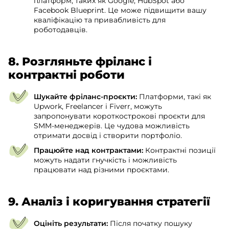
платформ, таких як Google, HubSpot або
Facebook Blueprint. Це може підвищити вашу
кваліфікацію та привабливість для
роботодавців.
8. Розгляньте фріланс і
контрактні роботи
Шукайте фріланс-проєкти:
Платформи, такі як
Upwork, Freelancer і Fiverr, можуть
запропонувати короткострокові проєкти для
SMM-менеджерів. Це чудова можливість
отримати досвід і створити портфоліо.
Працюйте над контрактами:
Контрактні позиції
можуть надати гнучкість і можливість
працювати над різними проєктами.
9. Аналіз і коригування стратегії
Оцініть результати:
Після початку пошуку