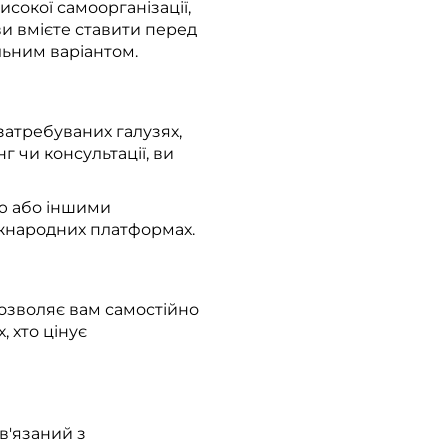
сокої самоорганізації,
и вмієте ставити перед
льним варіантом.
затребуваних галузях,
г чи консультації, ви
ою або іншими
жнародних платформах.
озволяє вам самостійно
, хто цінує
в'язаний з