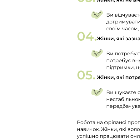
Ви відчуваєт
дотримуватис
своїм часом,
Жінки, які зазн
Ви потребуєт
потребує вну
підтримки, 
Жінки, які потр
Ви шукаєте с
нестабільною
передбачуван
Робота на фрілансі про
навичок. Жінки, які во
успішно працювати онлай