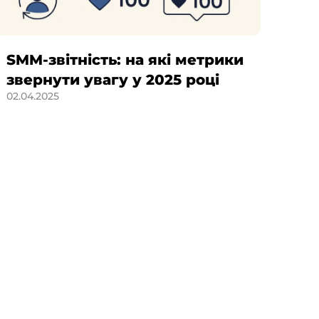
Емо
SMM-звітність: на які метрики
усп
звернути увагу у 2025 році
31.03
02.04.2025