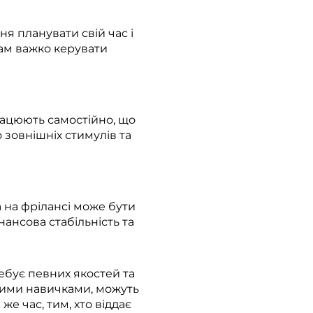
я планувати свій час і
вам важко керувати
рацюють самостійно, що
 зовнішніх стимулів та
 на фрілансі може бути
ансова стабільність та
ебує певних якостей та
аними навичками, можуть
е час, тим, хто віддає