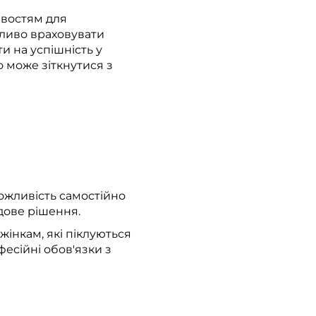
ивостям для
жливо враховувати
и на успішність у
о може зіткнутися з
ожливість самостійно
дове рішення.
жінкам, які піклуються
есійні обов'язки з