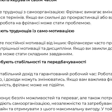
е труднощі з самоорганізацією: Фріланс вимагає вмінн
я термінів. Якщо ви схильні до прокрастинації або 
 робота на фрілансі може стати проблемою.
ають труднощів із само-мотивацією
е постійної мотивації від інших: Фрілансери часто п
трішньої мотивації та дисципліни. Якщо ви звикли до
це може стати складним завданням.
ебують стабільності та передбачуваності
табільний дохід та гарантований робочий час: Робота
, і доходи можуть змінюватись. Якщо вам важлива фін
ість, фріланс може не підійти.
понує безліч можливостей та переваг, але також потр
лодіють самоорганізацією, незалежністю та затребув
н та отримувати з цього максимальну вигоду. У той ж