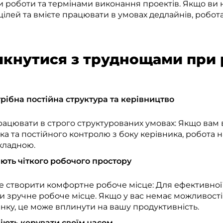
и роботи та термінами виконання проектів. Якщо ви 
ілей та вмієте працювати в умовах дедлайнів, робот
икнутися з труднощами при 
рібна постійна структура та керівництво
рацювати в строго структурованих умовах: Якщо вам
іка та постійного контролю з боку керівника, робота 
кладною.
ають чіткого робочого простору
е створити комфортне робоче місце: Для ефективної 
 зручне робоче місце. Якщо у вас немає можливості
нку, це може вплинути на вашу продуктивність.
міють керувати своїм часом