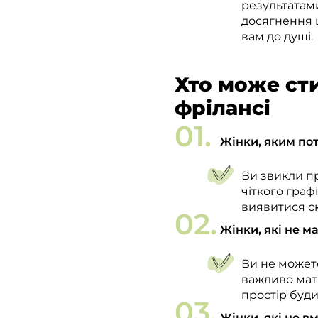
результатам
досягнення ц
вам до душі.
Хто може ст
фрілансі
Жінки, яким пот
Ви звикли п
чіткого граф
виявитися с
Жінки, які не м
Ви не может
важливо мати
простір буди
Жінки, які не в