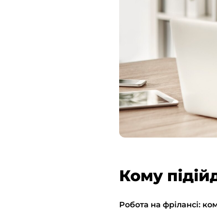
Кому підій
Робота на фрілансі: ко