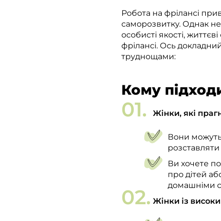
Робота на фрілансі при
саморозвитку. Однак не
особисті якості, життєв
фрілансі. Ось докладний
труднощами:
Кому підходи
Жінки, які праг
Вони можуть
розставляти 
Ви хочете по
про дітей аб
домашніми с
Жінки із високи