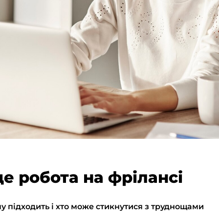
де робота на фрілансі
му підходить і хто може стикнутися з труднощами