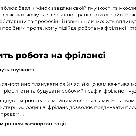
ваблює безліч жінок завдяки своїй гнучкості та можл
 всі жінки можуть ефективно працювати онлайн. Ва
і обставини та професійні навички, які можуть вплинут
 посібник про те, кому підійде робота на фрілансі і хт
ть робота на фрілансі
нуть гнучкості
 самостійно планувати свій час: Якщо вам важлива м
пріоритети та будувати робочий графік, фріланс – чу
єднувати роботу з сімейними обов'язками: Багатьом 
о старших родичів, фріланс дозволяє поєднувати проф
правами.
м рівнем самоорганізації