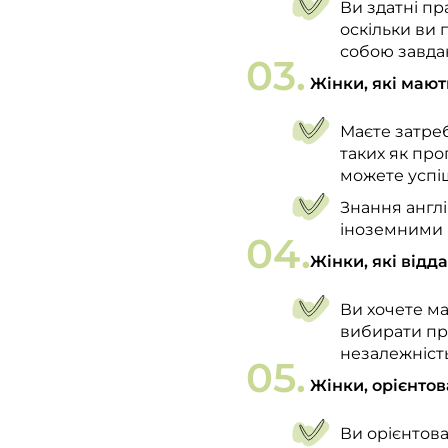
Ви здатні пр
оскільки ви
собою завдан
Жінки, які мают
Маєте затреб
таких як про
можете успі
Знання англ
іноземними 
Жінки, які відд
Ви хочете м
вибирати про
незалежність
Жінки, орієнтов
Ви орієнтова