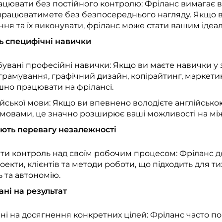
ацювати без постійного контролю: Фріланс вимагає ви
 працюватимете без безпосереднього нагляду. Якщо в
ня та їх виконувати, фріланс може стати вашим ідеа
ь специфічні навички
увані професійні навички: Якщо ви маєте навички у 
грамування, графічний дизайн, копірайтинг, маркетин
шно працювати на фрілансі.
ійської мови: Якщо ви впевнено володієте англійськ
мовами, це значно розширює ваші можливості на мі
ають перевагу незалежності
ати контроль над своїм робочим процесом: Фріланс д
екти, клієнтів та методи роботи, що підходить для тих
 та автономію.
ані на результат
ні на досягнення конкретних цілей: Фріланс часто по