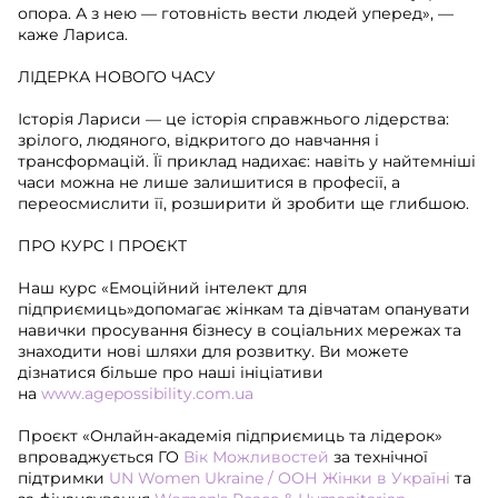
опора. А з нею — готовність вести людей уперед», —
каже Лариса.
ЛІДЕРКА НОВОГО ЧАСУ
Історія Лариси — це історія справжнього лідерства:
зрілого, людяного, відкритого до навчання і
трансформацій. Її приклад надихає: навіть у найтемніші
часи можна не лише залишитися в професії, а
переосмислити її, розширити й зробити ще глибшою.
ПРО КУРС І ПРОЄКТ
Наш курс «Емоційний інтелект для
підприємиць»допомагає жінкам та дівчатам опанувати
навички просування бізнесу в соціальних мережах та
знаходити нові шляхи для розвитку. Ви можете
дізнатися більше про наші ініціативи
на
www.agepossibility.com.ua
Проєкт «Онлайн-академія підприємиць та лідерок»
впроваджується ГО
Вік Можливостей
за технічної
підтримки
UN Women Ukraine / ООН Жінки в Україні
та