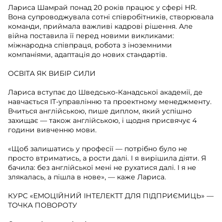
Лариса Шамрай понад 20 років працює у сфері HR.
Вона супроводжувала сотні співробітників, створювала
команди, приймала важливі кадрові рішення. Але
війна поставила її перед новими викликами:
міжнародна співпраця, робота з іноземними
компаніями, адаптація до нових стандартів.
ОСВІТА ЯК ВИБІР СИЛИ
Лариса вступає до Шведсько-Канадської академії, де
навчається ІТ-управлінню та проектному менеджменту.
Вчиться англійською, пише диплом, який успішно
захищає — також англійською, і щодня присвячує 4
години вивченню мови.
«Щоб залишатись у професії — потрібно було не
просто втриматись, а рости далі. І я вирішила діяти. Я
бачила: без англійської мені не рухатися далі. І я не
злякалась, а пішла в нове», — каже Лариса.
КУРС «ЕМОЦІЙНИЙ ІНТЕЛЕКТТ ДЛЯ ПІДПРИЄМИЦЬ» —
ТОЧКА ПОВОРОТУ