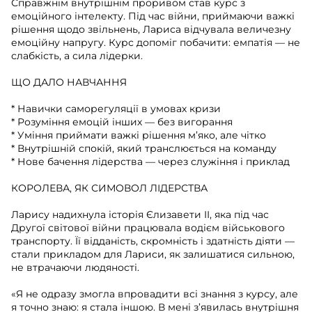
Справжнім внутрішнім проривом став курс з
емоційного інтелекту. Під час війни, приймаючи важкі
рішення щодо звільнень, Лариса відчувала величезну
емоційну напругу. Курс допоміг побачити: емпатія — не
слабкість, а сила лідерки.
ЩО ДАЛО НАВЧАННЯ
* Навички саморегуляції в умовах кризи
* Розуміння емоцій інших — без вигорання
* Уміння приймати важкі рішення м’яко, але чітко
* Внутрішній спокій, який транслюється на команду
* Нове бачення лідерства — через служіння і приклад
КОРОЛЕВА, ЯК СИМОВОЛ ЛІДЕРСТВА
Ларису надихнула історія Єлизавети II, яка під час
Другої світової війни працювала водієм військового
транспорту. Її відданість, скромність і здатність діяти —
стали прикладом для Лариси, як залишатися сильною,
не втрачаючи людяності.
«Я не одразу змогла впровадити всі знання з курсу, але
я точно знаю: я стала іншою. В мені з’явилась внутрішня