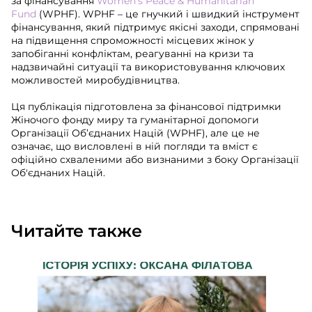
за фінансування
Women's Peace & Humanitarian
Fund
(WPHF). WPHF – це гнучкий і швидкий інструмент
фінансування, який підтримує якісні заходи, спрямовані
на підвищення спроможності місцевих жінок у
запобіганні конфліктам, реагуванні на кризи та
надзвичайні ситуації та використовування ключових
можливостей миробудівництва.
Ця публікація підготовлена за фінансової підтримки
Жіночого фонду миру та гуманітарної допомоги
Організації Об’єднаних Націй (WPHF), але це не
означає, що висловлені в ній погляди та вміст є
офіційно схваленими або визнаними з боку Організації
Об'єднаних Націй.
Читайте также