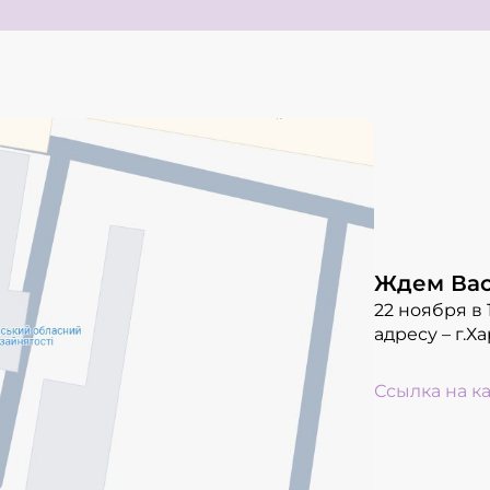
Ждем Ва
22 ноября в
адресу – г.Х
Ссылка на к