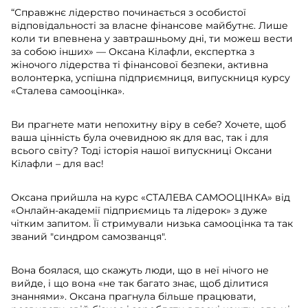
“Справжнє лідерство починається з особистої
відповідальності за власне фінансове майбутнє. Лише
коли ти впевнена у завтрашньому дні, ти можеш вести
за собою інших» — Оксана Кілафли, експертка з
жіночого лідерства ті фінансової безпеки, активна
волонтерка, успішна підприємниця, випускниця курсу
«Сталева самооцінка».
Ви прагнете мати непохитну віру в себе? Хочете, щоб
ваша цінність була очевидною як для вас, так і для
всього світу? Тоді історія нашої випускниці Оксани
Кілафли – для вас!
Оксана прийшла на курс «СТАЛЕВА САМООЦІНКА» від
«Онлайн-академії підприємиць та лідерок» з дуже
чітким запитом. Її стримували низька самооцінка та так
званий "синдром самозванця".
Вона боялася, що скажуть люди, що в неї нічого не
вийде, і що вона «не так багато знає, щоб ділитися
знаннями». Оксана прагнула більше працювати,