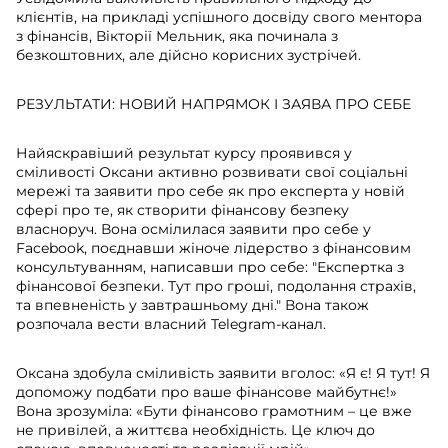
клієнтів, на прикладі успішного досвіду свого ментора
з фінансів, Вікторії Мельник, яка починала з
безкоштовних, але дійсно корисних зустрічей.
РЕЗУЛЬТАТИ: НОВИЙ НАПРЯМОК І ЗАЯВА ПРО СЕБЕ
Найяскравіший результат курсу проявився у
сміливості Оксани активно розвивати свої соціальні
мережі та заявити про себе як про експерта у новій
сфері про те, як створити фінансову безпеку
власноруч. Вона осмілилася заявити про себе у
Facebook, поєднавши жіноче лідерство з фінансовим
консультуванням, написавши про себе: "Експертка з
фінансової безпеки. Тут про гроші, подолання страхів,
та впевненість у завтрашньому дні." Вона також
розпочала вести власний Telegram-канал.
Оксана здобула сміливість заявити вголос: «Я є! Я тут! Я
допоможу подбати про ваше фінансове майбутнє!»
Вона зрозуміла: «Бути фінансово грамотним – це вже
не привілей, а життєва необхідність. Це ключ до