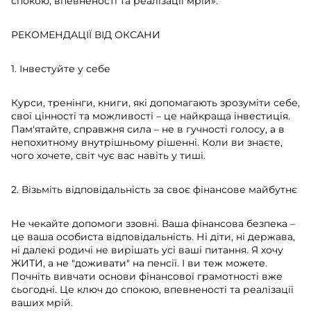
спокою, впевненості та реалізації мрій».
РЕКОМЕНДАЦІЇ ВІД ОКСАНИ
1. Інвестуйте у себе
Курси, тренінги, книги, які допомагають зрозуміти себе,
свої цінності та можливості – це найкраща інвестиція.
Пам'ятайте, справжня сила – не в гучності голосу, а в
непохитному внутрішньому рішенні. Коли ви знаєте,
чого хочете, світ чує вас навіть у тиші.
2. Візьміть відповідальність за своє фінансове майбутнє
Не чекайте допомоги ззовні. Ваша фінансова безпека –
це ваша особиста відповідальність. Ні діти, ні держава,
ні далекі родичі не вирішать усі ваші питання. Я хочу
ЖИТИ, а не "доживати" на пенсії. І ви теж можете.
Почніть вивчати основи фінансової грамотності вже
сьогодні. Це ключ до спокою, впевненості та реалізації
ваших мрій.