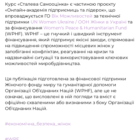
Курс «Сталева Самооцінка» є частиною проєкту
«Онлайн-академія підприємиць та лідерок», що
впроваджується ГО
Вік Можливостей
за технічної
підтримки
UN Women Ukraine / ООН Жінки в Україні
та
за фінансування
Women's Peace & Humanitarian Fund
(WPHF). WPHF – це гнучкий і швидкий інструмент
фінансування, який підтримує якісні заходи, спрямовані
на підвищення спроможності місцевих жінок у
запобіганні конфліктам, реагуванні на кризи та
надзвичайні ситуації та використовування ключових
можливостей миробудівництва.
Ця публікація підготовлена за фінансової підтримки
Жіночого фонду миру та гуманітарної допомоги
Організації Об’єднаних Націй (WPHF), але це не
означає, що висловлені в ній погляди та вміст є
офіційно схваленими або визнаними з боку Організації
Об'єднаних Націй.
#економічна_безпека_жінок
#WPF