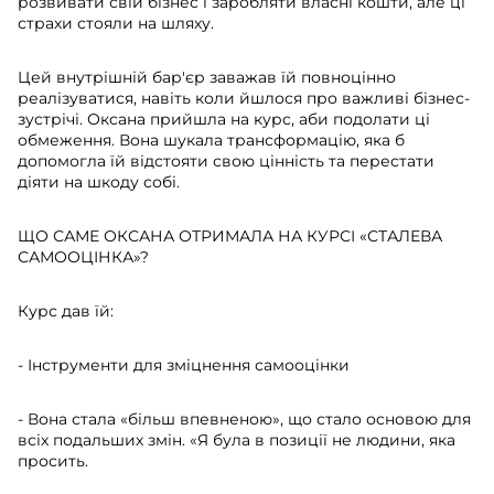
розвивати свій бізнес і заробляти власні кошти, але ці
страхи стояли на шляху.
Цей внутрішній бар'єр заважав їй повноцінно
реалізуватися, навіть коли йшлося про важливі бізнес-
зустрічі. Оксана прийшла на курс, аби подолати ці
обмеження. Вона шукала трансформацію, яка б
допомогла їй відстояти свою цінність та перестати
діяти на шкоду собі.
ЩО САМЕ ОКСАНА ОТРИМАЛА НА КУРСІ «СТАЛЕВА
САМООЦІНКА»?
Курс дав їй:
- Інструменти для зміцнення самооцінки
- Вона стала «більш впевненою», що стало основою для
всіх подальших змін. «Я була в позиції не людини, яка
просить.