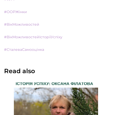
#ООРЖінки
#ВікМожливостей
#ВікМожливостейІсторіїУспіху
#СталеваСамооцінка
Read also