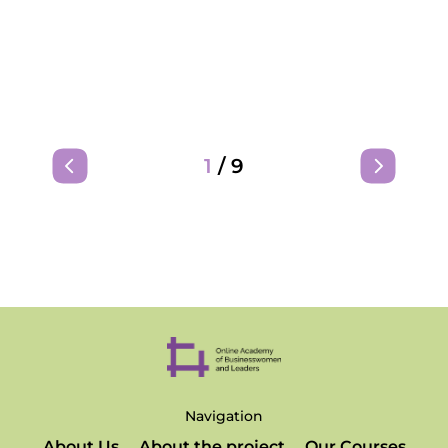
1
/
9
Navigation
About Us
About the project
Our Courses