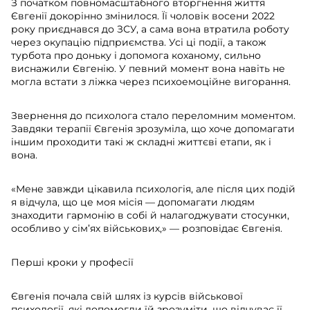
З початком повномасштабного вторгнення життя
Євгенії докорінно змінилося. Її чоловік восени 2022
року приєднався до ЗСУ, а сама вона втратила роботу
через окупацію підприємства. Усі ці події, а також
турбота про доньку і допомога коханому, сильно
виснажили Євгенію. У певний момент вона навіть не
могла встати з ліжка через психоемоційне вигорання.
Звернення до психолога стало переломним моментом.
Завдяки терапії Євгенія зрозуміла, що хоче допомагати
іншим проходити такі ж складні життєві етапи, як і
вона.
«Мене завжди цікавила психологія, але після цих подій
я відчула, що це моя місія — допомагати людям
знаходити гармонію в собі й налагоджувати стосунки,
особливо у сім’ях військових,» — розповідає Євгенія.
Перші кроки у професії
Євгенія почала свій шлях із курсів військової
психології, які допомогли їй зрозуміти, що відчуває її