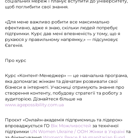
соціальних мереж і планує вступити до університету,
щоб поглибити свої знання.
«Для мене важливо робити все максимально
ефективно, адже я знаю, скільки людей потребує
підтримки. Курс дав мені впевненість у тому, що я
рухаюся у правильному напрямку,» — підсумовує
Євгенія.
Про курс
Курс «Контент-Менеджер» — це навчальна програма,
яка допомагає жінкам та дівчатам розвивати свої
бізнеси в інтернеті. Учасниці отримують знання про
створення контенту, побудову стратегії та роботу з
аудиторією. Дізнайтеся більше на
www.agepossibility.com.ua
Проєкт «Онлайн-академія підприємиць та лідерок»
впроваджується ГО
Вік Можливостей
за технічної
підтримки
UN Women Ukraine / ООН Жінки в Україні
та
за фінансування
Women's Peace & Humanitarian Fund