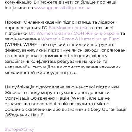
комунікацію. Ви можете дізнатися більше про наші
ініціативи на
www.agepossibility.com.ua
Проєкт «Онлайн-академія підприємиць та лідерок»
впроваджується ГО
Вік Можливостей
за технічної
підтримки
UN Women Ukraine / ООН Жінки в Україні
та
за фінансування
Women's Peace & Humanitarian Fund
(WPHF). WPHF – це гнучкий і швидкий інструмент
фінансування, який підтримує якісні заходи, спрямовані
на підвищення спроможності місцевих жінок у
запобіганні конфліктам, реагуванні на кризи та
надзвичайні ситуації та використовування ключових
можливостей миробудівництва.
Ця публікація підготовлена за фінансової підтримки
Жіночого фонду миру та гуманітарної допомоги
Організації Об’єднаних Націй (WPHF), але це не
означає, що висловлені в ній погляди та вміст є
офіційно схваленими або визнаними з боку Організації
Об'єднаних Націй.
#історіїУспіху