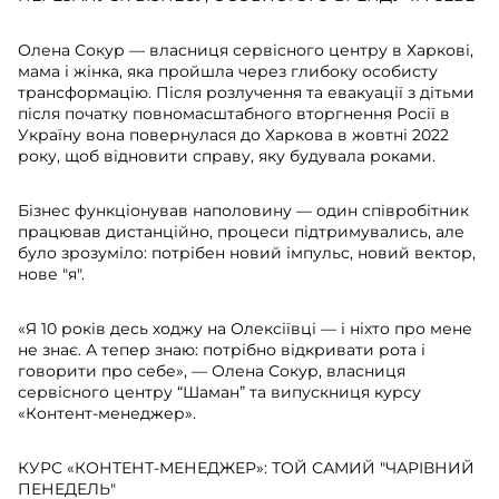
Олена Сокур — власниця сервісного центру в Харкові,
мама і жінка, яка пройшла через глибоку особисту
трансформацію. Після розлучення та евакуації з дітьми
після початку повномасштабного вторгнення Росії в
Україну вона повернулася до Харкова в жовтні 2022
року, щоб відновити справу, яку будувала роками.
Бізнес функціонував наполовину — один співробітник
працював дистанційно, процеси підтримувались, але
було зрозуміло: потрібен новий імпульс, новий вектор,
нове "я".
«Я 10 років десь ходжу на Олексіївці — і ніхто про мене
не знає. А тепер знаю: потрібно відкривати рота і
говорити про себе», — Олена Сокур, власниця
сервісного центру “Шаман” та випускниця курсу
«Контент-менеджер».
КУРС «КОНТЕНТ-МЕНЕДЖЕР»: ТОЙ САМИЙ "ЧАРІВНИЙ
ПЕНЕДЕЛЬ"