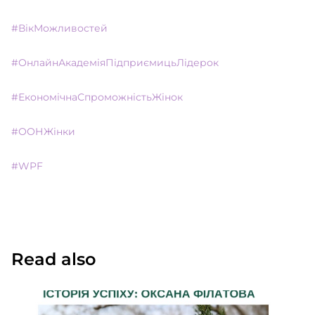
#ВікМожливостей
#ОнлайнАкадеміяПідприємицьЛідерок
#ЕкономічнаСпроможністьЖінок
#ООНЖінки
#WPF
Read also