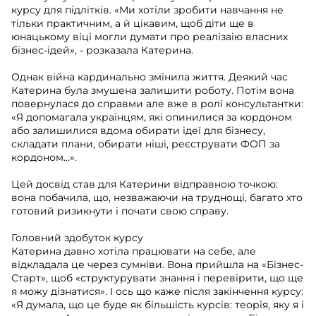
курсу для підлітків. «Ми хотіли зробити навчання не
тільки практичним, а й цікавим, щоб діти ще в
юнацькому віці могли думати про реалізаію власних
бізнес-ідей», - розказала Катерина.
Однак війна кардинально змінила життя. Деякий час
Катерина була змушена залишити роботу. Потім вона
повернулася до справми але вже в ролі консультантки:
«Я допомагала українцям, які опинилися за кордоном
або залишилися вдома обирати ідеї для бізнесу,
складати плани, обирати ніші, реєструвати ФОП за
кордоном…».
Цей досвід став для Катерини відправною точкою:
вона побачила, що, незважаючи на труднощі, багато хто
готовий ризикнути і почати свою справу.
Головний здобуток курсу
Катерина давно хотіла працювати на себе, але
відкладала це через сумніви. Вона прийшла на «Бізнес-
Старт», щоб «структурувати знання і перевірити, що ще
я можу дізнатися». І ось що каже після закінчення курсу:
«Я думала, що це буде як більшість курсів: теорія, яку я і