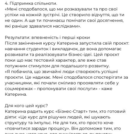
4. Підтримка спільноти.
«Мені сподобалося, що ми розказували та про свої
успіхи на кожній зустрічі. Це створило відчуття, що ти
не один. А ще ти починаєш помічати свої досягнення,
які раніше здавалися наслідками».
Результати: впевненість і перші кроки
Після закінчення курсу Катерина запустила свій проєкт:
навчання студенток і викладачок, де вона допомагає
розвивати та реалізовувати бізнес-ідеї. Цей проєкт
поки що має тестовий характер, але вже став
потужним стимулом для подальшого розвитку.
«Я побачила, що звичайні люди створюють успішні
проєкти. Це надихає. Мені сподобалося спостерігати за
учасницями, які почали сміливо прооявляти себе у
соцмережах – пропонувати свої послуги» - каже
Катерина.
Для кого цей курс?
Катерина радить курс «Бізнес-Старт» тим, хто готовий
діяти: «Це курс для рішучих людей, які шукають
структуру та імпульс. Не для тих, хто просто хоче
«повчитися заради процесу». Він допоможе тим, хто
вже знає, чого хоче, але сумнівається, як почати».