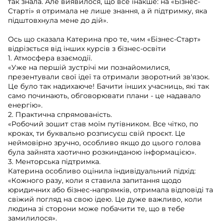
так знала. Але виявилося, що все інакше: на «Бізнес-
Старті» я отримала не лише знання, а й підтримку, яка
підштовхнула мене до дій».
Ось що сказала Катерина про те, чим «Бізнес-Старт»
відрізється від інших курсів з бізнес-освіти
1. Атмосфера взаємодії.
«Уже на першій зустрічі ми познайомилися,
презентували свої ідеї та отримали зворотний зв'язок.
Це було так надихаюче! Бачити інших учасниць, які так
само починають, обговорювати плани - це надавало
енергію».
2. Практична спрямованість.
«Робочий зошит став моїм путівником. Все чітко, по
кроках, ти буквально розписуєш свій проєкт. Це
неймовірно зручно, особливо якщо до цього голова
була зайнята хаотично розкинданою інформацією».
3. Менторська підтримка.
Катерина особливо оцінила індивідуальний підхід:
«Кожного разу, коли я ставила запитання щодо
юридичних або бізнес-напрямків, отримала відповіді та
свіжий погляд на свою ідею. Це дуже важливо, коли
людина зі сторони може побачити те, що в тебе
замилилося».