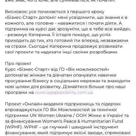
Висновок: усе починається з першого кроку
«Бізнес-Старт» допоміг мені усвідомити, що знання є в
кожного, але головне - наважитися і почати діяти. А
підтримка на курсі дає зрозуміти, що в тебе все вийде»,
- резюмує Катерина. Її історія показує, що успіх
приходить до тих, хто готовий іти вперед, незважаючи
на страхи. Сьогодні Катерина продовжує розвивати
свої проєкти та надихати інші своїми розробками.
Про проект
Курс «Бізнес-Старт» від ГО «Вік можливостей»
допомагає жінкам та дівчатам опанувати навички
просування бізнесу в соціальних мережах та знаходити
нові шляхи для розвитку. Дізнайтеся більше про наші
програми на
www.agepossibility.com.ua
Проєкт «Онлайн-академія підприємиць та лідерок»
впроваджується ГО Вік Можливостей за технічної
підтримки UN Women Ukraine / ООН Жінки в Україні та
за фінансування Women's Peace & Humanitarian Fund
(WPHF). WPHF – це гнучкий і швидкий інструмент
фінансування, який підтримує якісні заходи, спрямовані