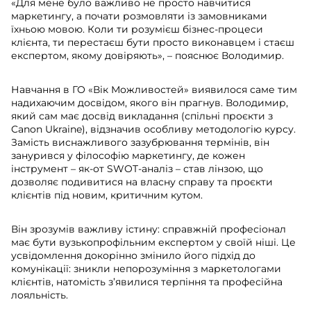
«Для мене було важливо не просто навчитися
маркетингу, а почати розмовляти із замовниками
їхньою мовою. Коли ти розумієш бізнес-процеси
клієнта, ти перестаєш бути просто виконавцем і стаєш
експертом, якому довіряють», – пояснює Володимир.
Навчання в ГО «Вік Можливостей» виявилося саме тим
надихаючим досвідом, якого він прагнув. Володимир,
який сам має досвід викладання (спільні проєкти з
Canon Ukraine), відзначив особливу методологію курсу.
Замість виснажливого зазубрювання термінів, він
занурився у філософію маркетингу, де кожен
інструмент – як-от SWOT-аналіз – став лінзою, що
дозволяє подивитися на власну справу та проєкти
клієнтів під новим, критичним кутом.
Він зрозумів важливу істину: справжній професіонал
має бути вузькопрофільним експертом у своїй ніші. Це
усвідомлення докорінно змінило його підхід до
комунікації: зникли непорозуміння з маркетологами
клієнтів, натомість з’явилися терпіння та професійна
лояльність.