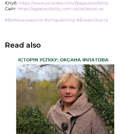
Ютуб:
https://www.youtube.com/@age.possibility
Сайт:
https://agepossibility.com.ua/uk/about-us
#ВікМожливостй
#ІсторіяУспіху
#БізнесОсвіта
Read also