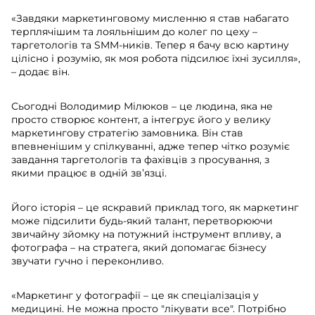
«Завдяки маркетинговому мисленню я став набагато
терплячішим та лояльнішим до колег по цеху –
таргетологів та SMM-ників. Тепер я бачу всю картину
цілісно і розумію, як моя робота підсилює їхні зусилля»,
– додає він.
Сьогодні Володимир Мілюков – це людина, яка не
просто створює контент, а інтегрує його у велику
маркетингову стратегію замовника. Він став
впевненішим у спілкуванні, адже тепер чітко розуміє
завдання таргетологів та фахівців з просування, з
якими працює в одній зв’язці.
Його історія – це яскравий приклад того, як маркетинг
може підсилити будь-який талант, перетворюючи
звичайну зйомку на потужний інструмент впливу, а
фотографа – на стратега, який допомагає бізнесу
звучати гучно і переконливо.
«Маркетинг у фотографії – це як спеціалізація у
медицині. Не можна просто "лікувати все". Потрібно