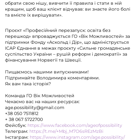
обрати свою нішу, вивчити її правила і стати в ній
кращим, щоб ваш клієнт відчував: ви знаєте його болі
та вмієте їх вирішувати».
Проєкт «Професійний перезапуск: освіта без
перешкод» впроваджується ГО «Вік Можливостей» за
підтримки Фонду «Аскольд і Дір», що адмініструється
ІСАР Єднання в межах проєкту «Сильне громадянське
суспільство України – рушій реформ і демократії» за
фінансування Норвегії та Швеції.
Пищаємось нашими випускниками!
Підтримайте Володимира коментарями.
Як вам така історія?
Команда ГО Вік Можливостей
Чекаємо вас на наших ресурсах:
age.possibility@gmail.com
+38 050 7511812
+ 38 067 5722700
Фейсбук:
https://www.facebook.com/ageofpossibility
Tелеграм:
https://t.me/+Mbj_M7O6sREzMzBi
Інстаграм:
https://www.instagram.com/age.possibility/