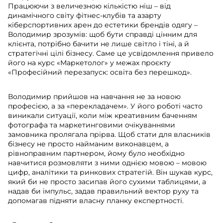
Працюючи з величезною кількістю ніш – від
динамічного світу фітнес-клубів та азарту
кіберспортивних арен до естетики брендів одягу –
Володимир зрозумів: щоб бути справді цінним для
клієнта, потрібно бачити не лише світло і тіні, а й
стратегічні цілі бізнесу. Саме це усвідомлення привело
його на курс «Маркетолог» у межах проєкту
«Професійний перезапуск: освіта без перешкод».
Володимир прийшов на навчання не за новою
професією, а за «перекладачем». У його роботі часто
виникали ситуації, коли між креативним баченням
фотографа та маркетинговими очікуваннями
замовника пролягала прірва. Щоб стати для власників
бізнесу не просто найманим виконавцем, а
рівноправним партнером, йому було необхідно
навчитися розмовляти з ними однією мовою – мовою
цифр, аналітики та ринкових стратегій. Він шукав курс,
який би не просто засипав його сухими таблицями, а
надав би імпульс, задав правильний вектор руху та
допомагав підняти власну планку експертності.