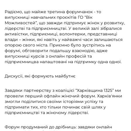
Радіємо, що майже третина форумчанок - то
випускниці навчальних проєкітів ГО “Вік
Можливостей”, що завжди підтримує жінок у розвитку,
лідерстві та підприємництві. У великій залі зібралися
активістки, підприємиці, волонтерки, представниці
влади – жінки, які навіть у найважчі часи залишаються
опорою свого міста. Приємно було зустрітись на
форумі, обговорити подальшу взаємодію, адже
випускниці курсів з онлайн професій та
підприємницва налаштовані на підтримку одна одної.
Дискусії, які формують майбутнє
Завдяки партнерству з коаліцієї “Харківщина 1325” ми
провели перший офлайн жіночий форум. Харків'янки
змогли поділитися своїми історіями успіху та
підтримати тих, хто тільки починає свій шлях у
підприємництві та жіночому лідерстві.
Форум продуманий до дрібниць: завдяки онлайн