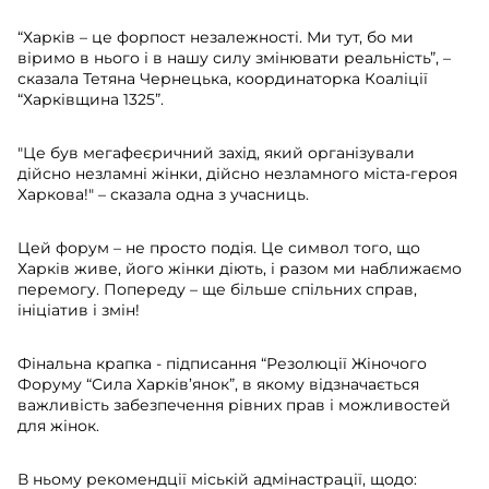
“Харків – це форпост незалежності. Ми тут, бо ми
віримо в нього і в нашу силу змінювати реальність”, –
сказала Тетяна Чернецька, координаторка Коаліції
“Харківщина 1325”.
"Це був мегафеєричний захід, який організували
дійсно незламні жінки, дійсно незламного міста-героя
Харкова!" – сказала одна з учасниць.
Цей форум – не просто подія. Це символ того, що
Харків живе, його жінки діють, і разом ми наближаємо
перемогу. Попереду – ще більше спільних справ,
ініціатив і змін!
Фінальна крапка - підписання “Резолюції Жіночого
Форуму “Сила Харків’янок”, в якому відзначається
важливість забезпечення рівних прав і можливостей
для жінок.
В ньому рекомендції міській адмінастрації, щодо: