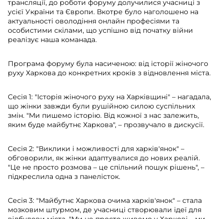
трансляції, до роботи форуму долучилися учасниці з
усієї України та Європи. Вкотре було наголошено на
актуальності оволодіння онлайн професіями та
особистими скілами, що успішно від початку війни
реалізує наша команада.
Програма форуму була насиченою: від історії жіночого
руху Харкова до конкретних кроків з відновлення міста.
Сесія 1: "Історія жіночого руху на Харківщині" – нагадала,
що жінки завжди були рушійною силою суспільних
змін. "Ми пишемо історію. Від кожної з нас залежить,
яким буде майбутнє Харкова", – прозвучало в дискусії.
Сесія 2: "Виклики і можливості для харків'янок" –
обговорили, як жінки адаптувалися до нових реалій.
"Це не просто розмова – це спільний пошук рішень", –
підкреслила одна з панелісток.
Сесія 3: "Майбутнє Харкова очима харків'янок" – стала
мозковим штурмом, де учасниці створювали ідеї для