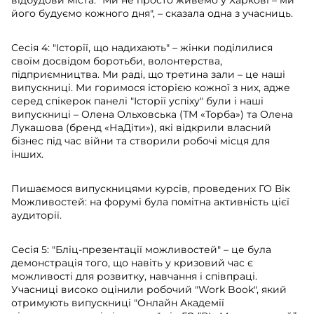
відбудови міста. "Ми не просто живемо у Харкові – ми
його будуємо кожного дня", – сказала одна з учасниць.
Сесія 4: "Історії, що надихають" – жінки поділилися
своїм досвідом боротьби, волонтерства,
підприємництва. Ми раді, що третина зали – це наші
випускниці. Ми горимося історією кожної з них, адже
серед спікерок панелі "Історії успіху" були і наші
випускниці – Олена Ольховська (ТМ «Торба») та Олена
Лукашова (бренд «НаДіти»), які відкрили власний
бізнес під час війни та створили робочі місця для
інших.
Пишаємося випускницями курсів, проведених ГО Вік
Можливостей: на форумі була помітна активність цієї
аудиторії.
Сесія 5: "Бліц-презентації можливостей" – це була
демонстрація того, що навіть у кризовий час є
можливості для розвитку, навчання і співпраці.
Учасниці високо оцінили робочий "Work Book", який
отримують випускниці "Онлайн Академії