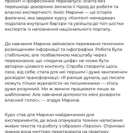
проєкті «Професійний перезапуск: освіта без
перешкод» докорінно змінила її підхід до роботи та
власної експертності. Кейс Марини — це історія
фахівчині, яка завдяки курсу «Контент–менеджер»
подолала внутрішні бар’єри та увійшла до топ–шістки
експертів із наповнення національного порталу.
До навчання Марина займалася переважно технічним
розміщенням інформації та інфографіки. Робота була
стабільною, але позбавленою масштабу через
переконання, що «людина цифр» не може бути
автором цікавого контенту. Спроба створити щось
своє, від себе, стала для неї першим і дуже хвилюючим
досвідом трансформації. «Я раніше думала, що писати
можуть тільки журналісти чи письменники — хтось
дуже розумний. Ми ж звикли працювати лише за
шаблонами. Але навчання допомогло мені розкрити
власний голос», — згадує Марина.
Курс став для Марини майданчиком для
експериментів, де вона опанувала техніки написання
живих текстів та роботу з образом «Героїні». Отримані
знання вона миттєво перетворила на практику,