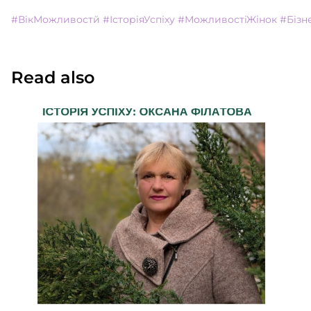
#ВікМожливостй
#ІсторіяУспіху
#МожливостіЖінок
#Бізн
Read also