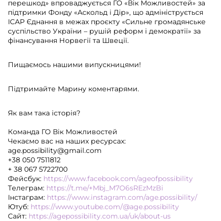
перешкод» впроваджується ГО «Вік Можливостей» за
підтримки Фонду «Аскольд і Дір», що адмініструється
ІСАР Єднання в межах проєкту «Сильне громадянське
суспільство України – рушій реформ і демократії» за
фінансування Норвегії та Швеції.
Пищаємось нашими випускницями!
Підтримайте Марину коментарями.
Як вам така історія?
Команда ГО Вік Можливостей
Чекаємо вас на наших ресурсах:
age.possibility@gmail.com
+38 050 7511812
+ 38 067 5722700
Фейсбук:
https://www.facebook.com/ageofpossibility
Tелеграм:
https://t.me/+Mbj_M7O6sREzMzBi
Інстаграм:
https://www.instagram.com/age.possibility/
Ютуб:
https://www.youtube.com/@age.possibility
Сайт:
https://agepossibility.com.ua/uk/about-us