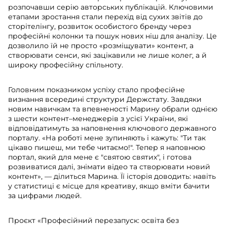
розпочавши серію авторських публікацій. Ключовими
етапами зростання стали перехід від сухих звітів до
сторітелінгу, розвиток особистого бренду через
професійні колонки та пошук нових ніш для аналізу. Це
дозволило їй не просто «розміщувати» контент, а
створювати сенси, які зацікавили не лише колег, а й
широку професійну спільноту.
Головним показником успіху стало професійне
визнання всередині структури Держстату. Завдяки
новим навичкам та впевненості Марину обрали однією
з шести контент–менеджерів з усієї України, які
відповідатимуть за наповнення ключового державного
порталу. «На роботі мене зупиняють і кажуть: "Ти так
цікаво пишеш, ми тебе читаємо!". Тепер я наповнюю
портал, який для мене є "святою святих", і готова
розвиватися далі, знімати відео та створювати новий
контент», — ділиться Марина. Її історія доводить: навіть
у статистиці є місце для креативу, якщо вміти бачити
за цифрами людей.
Проєкт «Професійний перезапуск: освіта без