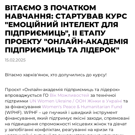
ВІТАЄМО З ПОЧАТКОМ
НАВЧАННЯ: СТАРТУВАВ КУРС
"ЕМОЦІЙНИЙ ІНТЕЛЕКТ ДЛЯ
ПІДПРИЄМИЦЬ", II ЕТАПУ
ПРОЕКТУ "ОНЛАЙН-АКАДЕМІЯ
ПІДПРИЄМИЦЬ ТА ЛІДЕРОК"
15.02.2025
Вітаємо харків'янок, хто долучились до курсу!
Проєкт «Онлайн-академія підприємиць та лідерок»
впроваджується ГО
Вік Можливостей
за технічної
підтримки
UN Women Ukraine / ООН Жінки в Україні
та
за фінансування
Women's Peace & Humanitarian Fund
(WPHF). WPHF – це гнучкий і швидкий інструмент
фінансування, який підтримує якісні заходи, спрямовані
на підвищення спроможності місцевих жінок та дівчат
у запобіганні конфліктам, реагуванні на кризи та