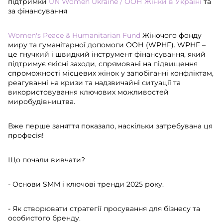
підтримки
UN Women Ukraine / ООН Жінки в Україні
та
за фінансування
Women's Peace & Humanitarian Fund
Жіночого фонду
миру та гуманітарної допомоги ООН (WPHF). WPHF –
це гнучкий і швидкий інструмент фінансування, який
підтримує якісні заходи, спрямовані на підвищення
спроможності місцевих жінок у запобіганні конфліктам,
реагуванні на кризи та надзвичайні ситуації та
використовування ключових можливостей
миробудівництва.
Вже перше заняття показало, наскільки затребувана ця
професія!
Що почали вивчати?
- Основи SMM і ключові тренди 2025 року.
- Як створювати стратегії просування для бізнесу та
особистого бренду.