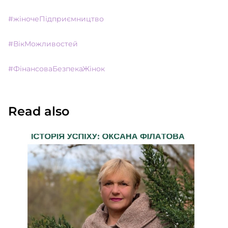
#жіночеПідприємництво
#ВікМожливостей
#ФінансоваБезпекаЖінок
Read also