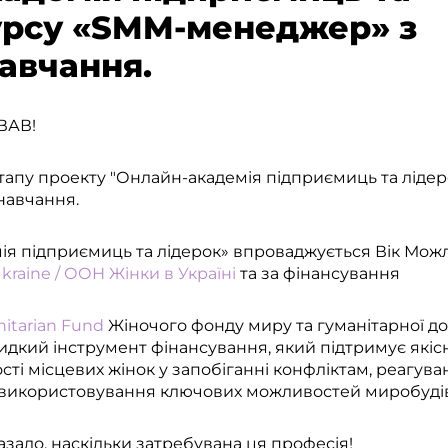
урсу «SMM-менеджер» з
авчання.
ВАВ!
етапу проекту "Онлайн-академія підприємиць та лідер
навчання.
я підприємиць та лідерок» впроваджується Вік Можл
aine / ООН Жінки в Україні
та за фінансування
itarian Fund
Жіночого фонду миру та гуманітарної 
идкий інструмент фінансування, який підтримує якісн
і місцевих жінок у запобіганні конфліктам, реагуван
та використовування ключових можливостей миробуді
зало, наскільки затребувана ця професія!