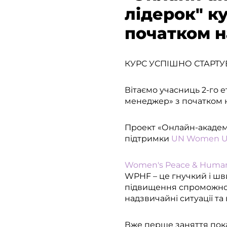
лідерок" к
початком н
КУРС УСПІШНО СТАРТУ
Вітаємо учасниць 2-го 
менеджер» з початком 
Проект «Онлайн-академі
підтримки
UN Women Ukr
Women's Peace & Human
WPHF – це гнучкий і шв
підвищення спроможност
надзвичайні ситуації 
Вже перше заняття пока