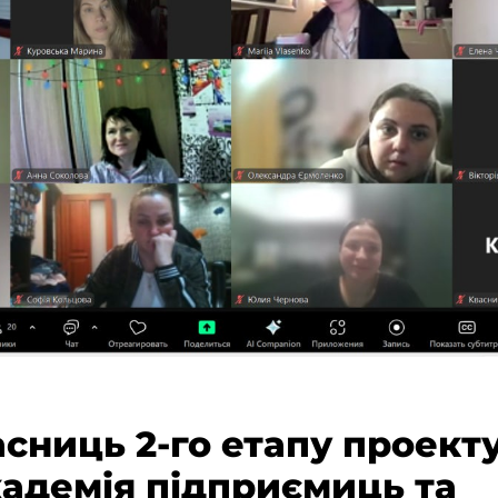
асниць 2-го етапу проект
адемія підприємиць та