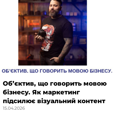
Об’єктив, що говорить мовою
Від
бізнесу. Як маркетинг
стр
підсилює візуальний контент
ук
15.04.2026
SM
по
21.04