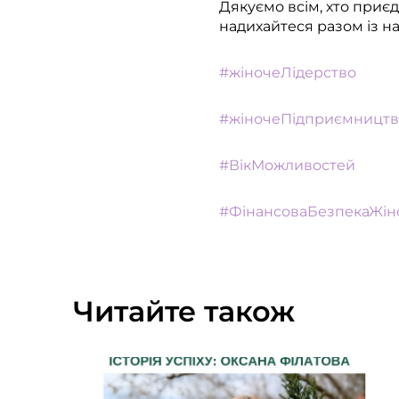
Дякуємо всім, хто приє
надихайтеся разом із н
#жіночеЛідерство
#жіночеПідприємництв
#ВікМожливостей
#ФінансоваБезпекаЖін
Читайте також