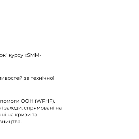
ок" курсу «SMM-
ивостей за технічної
допомоги ООН (WPHF).
і заходи, спрямовані на
ні на кризи та
вництва.