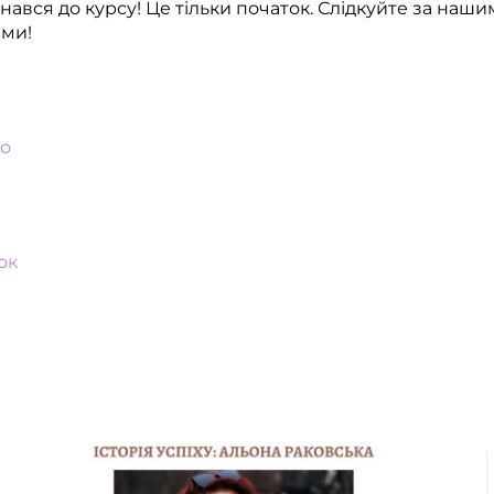
днався до курсу! Це тільки початок. Слідкуйте за на
ами!
о
ок