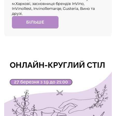
м.Харкові, засновниця брендів InVino,
InVinoRest, InvinoRemarqe, Gusteria, Вино та
друзі.
БІЛЬШЕ