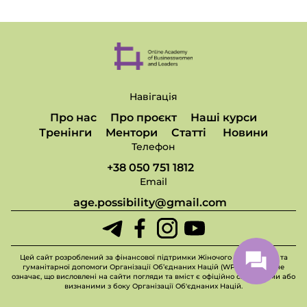
Навігація
Про нас
Про проєкт
Наші курси
Тренінги
Ментори
Статті
Новини
Телефон
+38 050 751 1812
Email
age.possibility@gmail.com
Цей сайт розроблений за фінансової підтримки Жіночого фонду миру та
гуманітарної допомоги Організації Об’єднаних Націй (WPHF), але це не
означає, що висловлені на сайти погляди та вміст є офіційно схваленими або
визнаними з боку Організації Об'єднаних Націй.