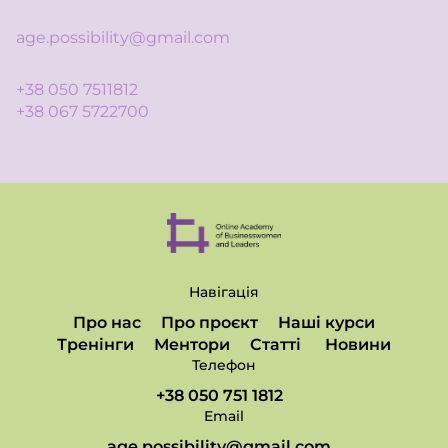
age.possibility@gmail.com
+38 050 7511812
+38 067 5722700
Навігація
Про нас
Про проєкт
Наші курси
Тренінги
Ментори
Статті
Новини
Телефон
+38 050 751 1812
Email
age.possibility@gmail.com