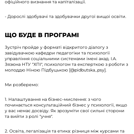
офіційного визнання та капіталізації.
- Дорослі здобувачі та здобувачки другої вищої освіти.
ЩО БУДЕ В ПРОГРАМІ
Зустріч пройде у форматі відкритого діалогу з
завідувачкою кафедри педагогіки та психології
управління соціальними системами імені акад. І.А.
Зязюна НТУ "ХПІ", психологом та експерткою з роботи з
молоддю Ніною Підбуцькою [@pidbutska_psy].
Ми розберемо:
1. Налаштування на бізнес–мислення: з чого
починається консультаційний бізнес у психології, якщо
у вас немає досвіду. Як зрозуміти свої сильні сторони
та вийти з ролі "учня".
2. Освіта, легалізація та етика: різниця між курсами та