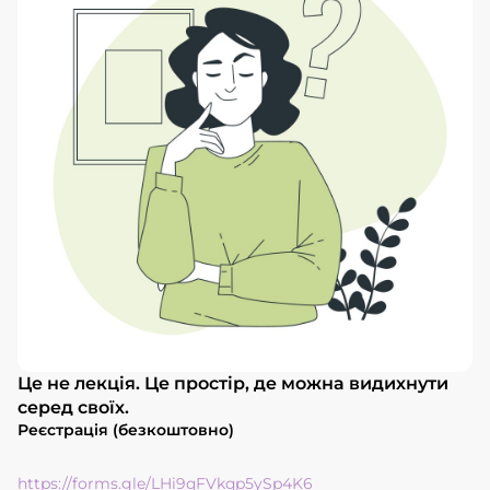
Це не лекція. Це простір, де можна видихнути
серед своїх.
Реєстрація (безкоштовно)
https://forms.gle/LHi9qFVkqp5ySp4K6