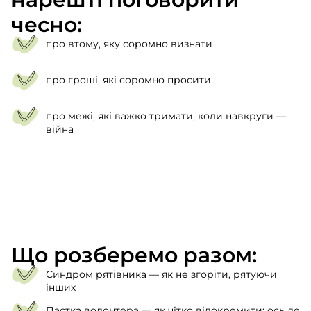
чесно:
про втому, яку соромно визнати
про гроші, які соромно просити
про межі, які важко тримати, коли навкруги —
війна
Що розберемо разом:
Синдром рятівника — як не згоріти, рятуючи
інших
Пастка волонтера — як чітко відокремити: ось де