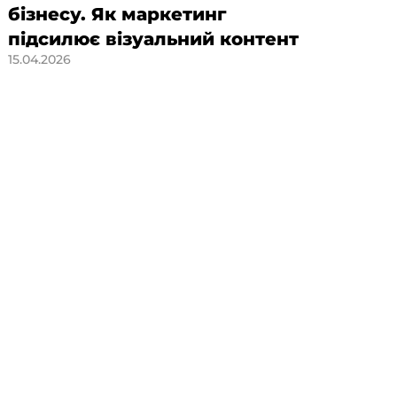
бізнесу. Як маркетинг
стр
підсилює візуальний контент
ук
15.04.2026
SM
по
21.04