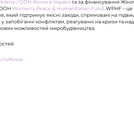
aine / ООН Жінки в Україні
та за фінансування Жіно
и ООН
Women's Peace & Humanitarian Fund
. WPHF – це
я, який підтримує якісні заходи, спрямовані на під
 у запобіганні конфліктам, реагуванні на кризи та над
чових можливостей миробудівництва.
остей
стьЖінок