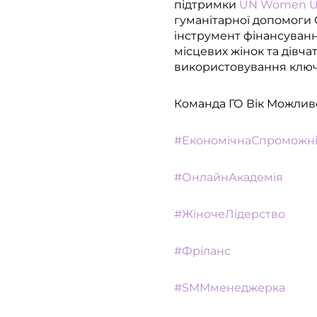
підтримки
UN Women Ukr
гуманітарної допомог
інструмент фінансуванн
місцевих жінок та дівчат
використовування клю
Команда ГО Вік Можлив
#ЕкономічнаСпроможні
#ОнлайнАкадемія
#ЖіночеЛідерство
#Фріланс
#SMMменеджерка