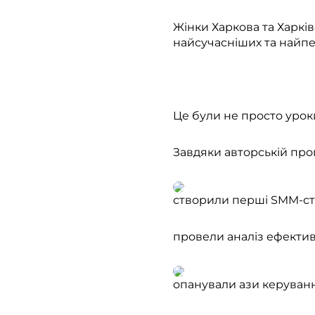
Жінки Харкова та Харкі
найсучасніших та найп
⠀
Це були не просто уроки
Завдяки авторській прог
створили перші SMM-стра
провели аналіз ефективн
опанували ази керуван