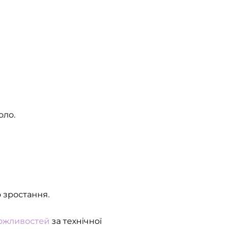
оло.
о зростання.
ожливостей
за технічної