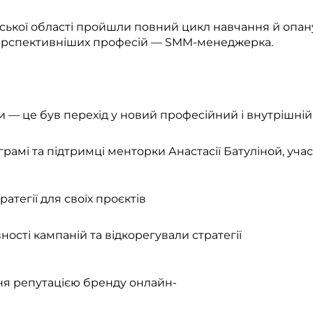
вської області пройшли повний цикл навчання й опан
ерспективніших професій — SMM-менеджерка.
 — це був перехід у новий професійний і внутрішній 
рамі та підтримці менторки Анастасії Батуліной, учас
тегії для своїх проєктів
ості кампаній та відкорегували стратегії
ня репутацією бренду онлайн-